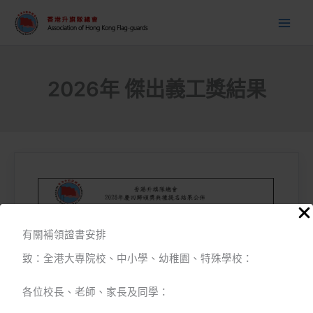
跳
至
主
要
內
2026年 傑出義工獎結果
容
有關補領證書安排
致：全港大專院校、中小學、幼稚園、特殊學校：
各位校長、老師、家長及同學：