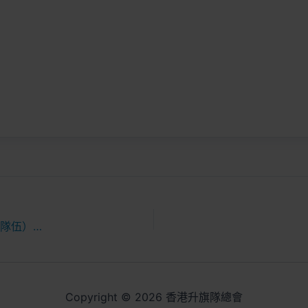
、獎牌恕不設補領。如能提供成績通知等訂購證明，可另行購買
網頁下載訂購申請表，並於網上辦理訂購手續。
狀，請先電郵至info@ahkf.org.hk申請，並於電郵註明活
會 謹啟
三月十六日
第十八屆優異隊伍 和 第二十二屆優秀升旗隊隊員（特殊學校隊伍）提名結果公布
Copyright © 2026 香港升旗隊總會