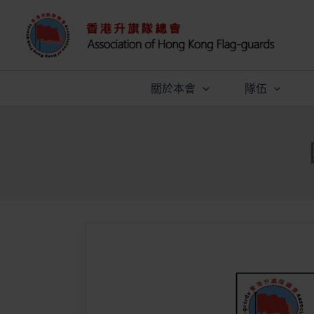
跳
至
主
要
內
關於本會
隊伍
容