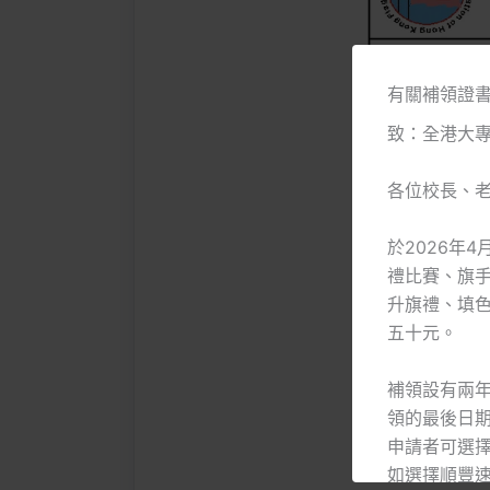
有關補領證
致：全港大
各位校長、
於2026年
禮比賽、旗
升旗禮、填
五十元。
補領設有兩年
領的最後日期
申請者可選擇
如選擇順豐