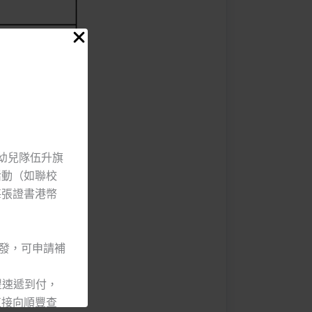
港幼兒隊伍升旗
活動（如聯校
每張證書港幣
頒發，可申請補
豐速遞到付，
直接向順豐查