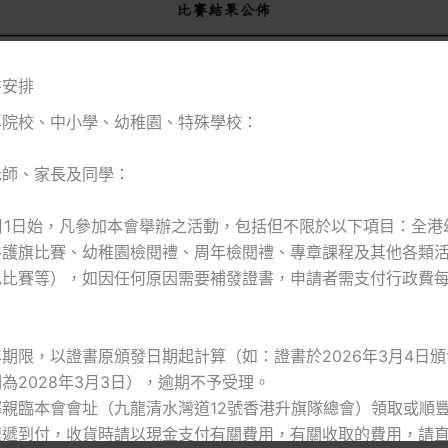
書安排
專院校、中小學、幼稚園、特殊學校：
老師、家長及同學：
4月1日始，凡參加本會舉辦之活動，包括但不限於以下項目：全
手護旗比賽、幼稚園檢閱禮、周年檢閱禮、專章課程及其他各類
色比賽等），如因任何原因需要補發證書，申請者需支付行政費
期限，以證書原頒發日期起計算（如：證書於2026年3月4日
為2028年3月3日），逾期不予受理。
親臨本會會址（九龍清水灣道12號香港升旗隊總會）領取或順
速遞到付，收貨時請以現金支付有關費用，有關收取的費用，請