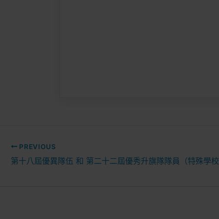
詢。
專章、獎杯
者可於本會
如需申請補領獎
發日期。
香港升旗隊總
二零二六年
PREVIOUS