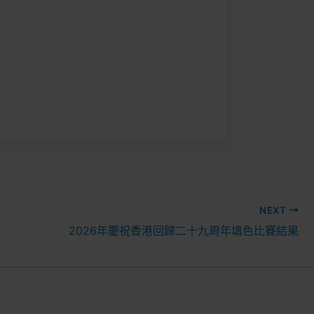
專章，有需要
動名稱及證書頒
NEXT
2026年慶祝香港回歸二十九周年填色比賽結果