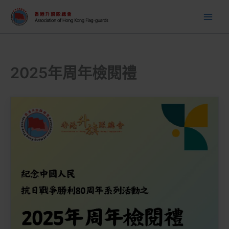
跳
至
主
要
內
容
2025年周年檢閱禮